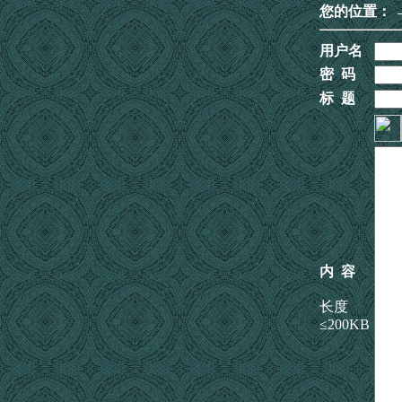
您的位置：
用户名
密 码
标 题
内 容
长度
≤200KB