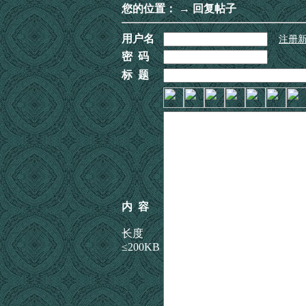
您的位置：
→ 回复帖子
用户名
注册
密 码
标 题
内 容
长度
≤200KB