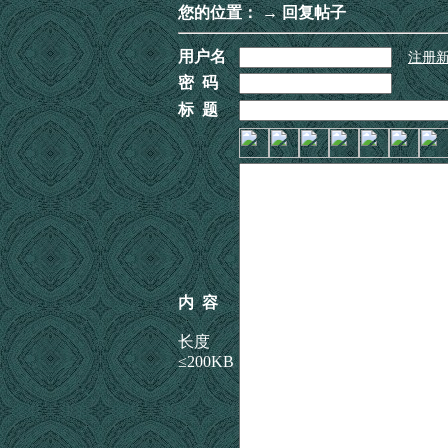
您的位置：
→ 回复帖子
用户名
注册
密 码
标 题
内 容
长度
≤200KB