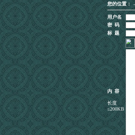
您的位置：
用户名
密 码
标 题
内 容
长度
≤200KB