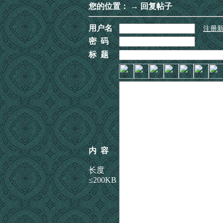
您的位置：
→ 回复帖子
用户名
注册
密 码
标 题
内 容
长度
≤200KB